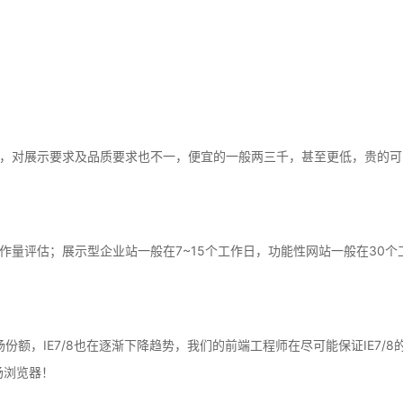
，对展示要求及品质要求也不一，便宜的一般两三千，甚至更低，贵的可
作量评估；展示型企业站一般在7~15个工作日，功能性网站一般在30个
场份额，IE7/8也在逐渐下降趋势，我们的前端工程师在尽可能保证IE7
流市场浏览器！