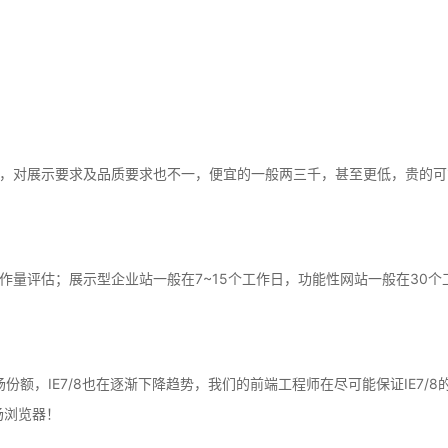
，对展示要求及品质要求也不一，便宜的一般两三千，甚至更低，贵的可
作量评估；展示型企业站一般在7~15个工作日，功能性网站一般在30个
场份额，IE7/8也在逐渐下降趋势，我们的前端工程师在尽可能保证IE7
流市场浏览器！