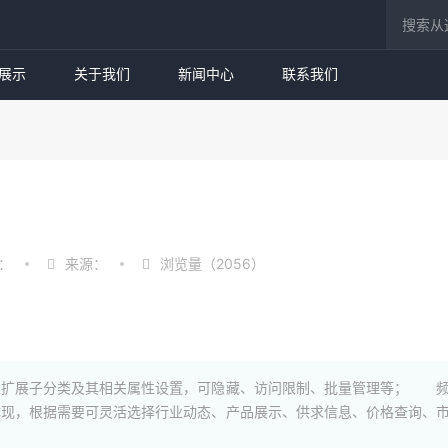
展示
关于我们
新闻中心
联系我们
：
来源：
浏览量（2056）
扩展子分类及其相关属性设置，可隐藏、访问限制、批量管理等； 频
现，根据需要可灵活选择行业动态、产品展示、供求信息、价格查询、