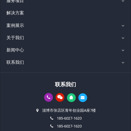
服务项目
解决方案
案例展示
关于我们
新闻中心
联系我们
联系我们
淄博市张店区青年创业园A座7楼
185-6027-1620
185-6027-1620