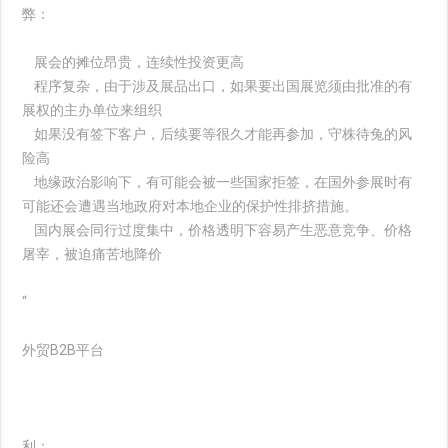
弊：
展会的摊位昂贵，连续性投资更高
程序复杂，由于涉及展品出口，如果要出国展览须由批准的有
展权的主办单位来组织
如果没有签下客户，后续要等很久才能再参加，守株待兔的风
险高
地缘政治影响下，有可能会被一些国家拒签，在国外参展时有
可能还会遭遇当地政府对本地企业的保护性排挤措施。
国内展会同行过度集中，价格透明下容易产生恶意竞争、价格
屠宰，被迫痛苦地降价
“
外贸B2B平台
利：