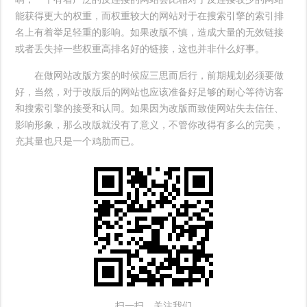
能获得更大的权重，而权重较大的网站对于在搜索引擎的索引排
名上有着举足轻重的影响。如果改版不慎，造成大量的无效链接
或者丢失掉一些权重高排名好的链接，这也并非什么好事。
在做网站改版方案的时候应三思而后行，前期规划必须要做
好，当然，对于改版后的网站也应该准备好足够的耐心等待访客
和搜索引擎的接受和认同。如果因为改版而致使网站失去信任、
影响形象，那么改版就没有了意义，不管你改得有多么的完美，
充其量也只是一个鸡肋而已。
扫一扫，关注我们